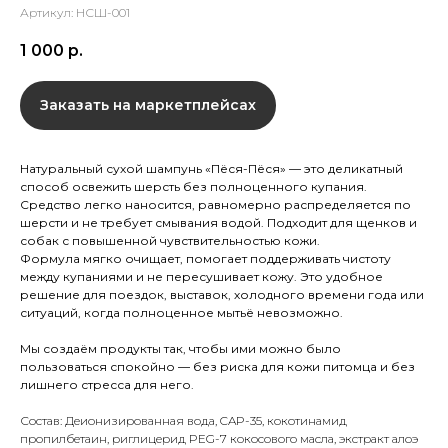
Артикул:
НСШ-001
1 000
р.
Заказать на маркетплейсах
Натуральный сухой шампунь «Пёся-Пёся» — это деликатный
способ освежить шерсть без полноценного купания.
Средство легко наносится, равномерно распределяется по
шерсти и не требует смывания водой. Подходит для щенков и
собак с повышенной чувствительностью кожи.
Формула мягко очищает, помогает поддерживать чистоту
между купаниями и не пересушивает кожу. Это удобное
решение для поездок, выставок, холодного времени года или
ситуаций, когда полноценное мытьё невозможно.
Мы создаём продукты так, чтобы ими можно было
пользоваться спокойно — без риска для кожи питомца и без
лишнего стресса для него.
Состав: Деионизированная вода, CAP-35, кокотинамид
пропилбетаин, риглицерид PEG-7 кокосового масла, экстракт алоэ