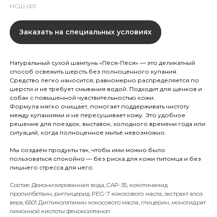
НСШ-001
Заказать на специальных условиях
Натуральный сухой шампунь «Пёся-Пёся» — это деликатный
способ освежить шерсть без полноценного купания.
Средство легко наносится, равномерно распределяется по
шерсти и не требует смывания водой. Подходит для щенков и
собак с повышенной чувствительностью кожи.
Формула мягко очищает, помогает поддерживать чистоту
между купаниями и не пересушивает кожу. Это удобное
решение для поездок, выставок, холодного времени года или
ситуаций, когда полноценное мытьё невозможно.
Мы создаём продукты так, чтобы ими можно было
пользоваться спокойно — без риска для кожи питомца и без
лишнего стресса для него.
Состав: Деионизированная вода, CAP-35, кокотинамид
пропилбетаин, риглицерид PEG-7 кокосового масла, экстракт алоэ
вера, 6501 Дигликолатамин кокосового масла, глицерин, моногидрат
лимонной кислоты феноксиэтанол